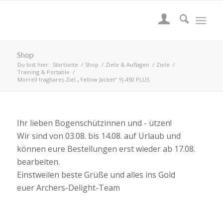
Shop
Du bist hier:
Startseite
/
Shop
/
Ziele & Auflagen
/
Ziele
/
Training & Portable
/
Morrell tragbares Ziel „Yellow Jacket“ YJ-450 PLUS
Ihr lieben Bogenschützinnen und - ützen!
Wir sind von 03.08. bis 14.08. auf Urlaub und
können eure Bestellungen erst wieder ab 17.08.
bearbeiten.
Einstweilen beste Grüße und alles ins Gold
euer Archers-Delight-Team