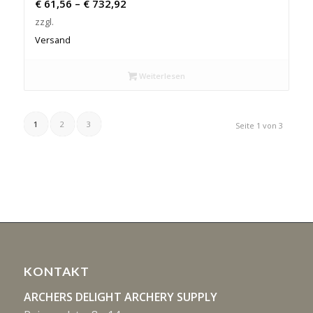
Preisspanne:
€
61,56
–
€
732,92
€ 61,56
zzgl.
bis
Versand
€ 732,92
Weiterlesen
1
2
3
Seite 1 von 3
KONTAKT
ARCHERS DELIGHT ARCHERY SUPPLY