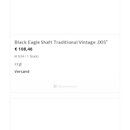
Black Eagle Shaft Traditional Vintage .005″
€
108,46
(
€
9,04
/ 1 Stück)
zzgl.
Versand
Weiterlesen