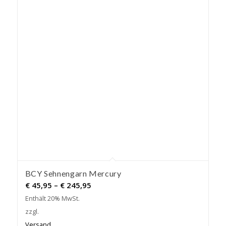
BCY Sehnengarn Mercury
Preisspanne:
€
45,95
–
€
245,95
€ 45,95
Enthält 20% MwSt.
bis
zzgl.
€ 245,95
Versand