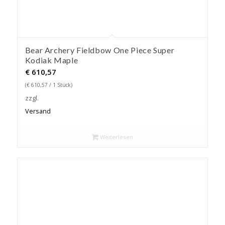
Bear Archery Fieldbow One Piece Super
Kodiak Maple
€
610,57
(
€
610,57
/ 1 Stück)
zzgl.
Versand
Weiterlesen