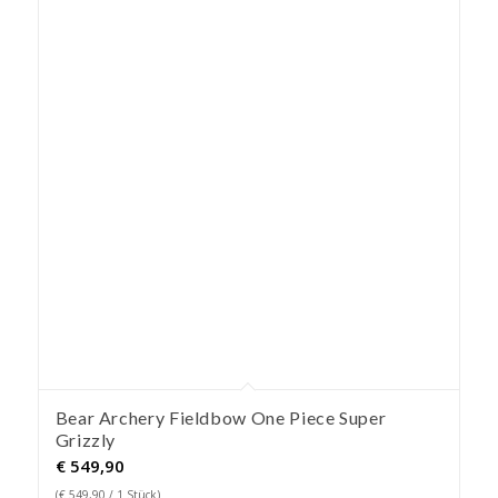
Bear Archery Fieldbow One Piece Super
Grizzly
€
549,90
(
€
549,90
/ 1 Stück)