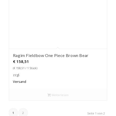
Ragim Fieldbow One Piece Brown Bear
€
158,51
(
€
158,51
/ 1 Stück)
zzgl.
Versand
Weiterlesen
1
2
Seite 1 von 2