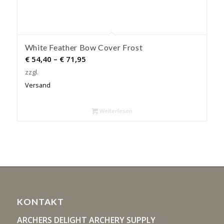
White Feather Bow Cover Frost
Preisspanne:
€
54,40
–
€
71,95
€ 54,40
zzgl.
bis
Versand
€ 71,95
Weiterlesen
KONTAKT
ARCHERS DELIGHT ARCHERY SUPPLY