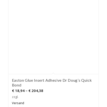
Easton Glue Insert Adhesive Dr Doug’s Quick
Bond
Preisspanne:
€
18,94
–
€
204,38
€ 18,94
zzgl.
bis
Versand