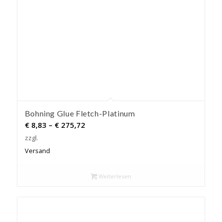
Bohning Glue Fletch-Platinum
Preisspanne:
€
8,83
–
€
275,72
€ 8,83
zzgl.
bis
Versand
€ 275,72
Weiterlesen