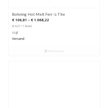
Bohning Hot Melt Ferr-L-Tite
Preisspanne:
€
106,81
–
€
1.068,22
€ 106,81
(
€
4,27
/ 1 Stück)
bis
zzgl.
€ 1.068,22
Versand
Weiterlesen