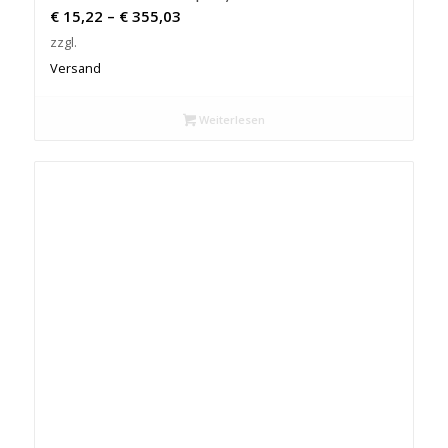
Preisspanne:
€
15,22
–
€
355,03
€ 15,22
zzgl.
bis
Versand
€ 355,03
Weiterlesen