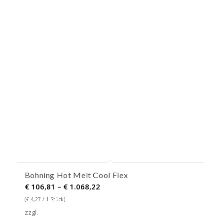
Bohning Hot Melt Cool Flex
Preisspanne:
€
106,81
–
€
1.068,22
€ 106,81
(
€
4,27
/ 1 Stück)
bis
zzgl.
€ 1.068,22