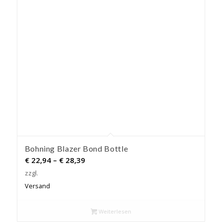
Bohning Blazer Bond Bottle
Preisspanne:
€
22,94
–
€
28,39
€ 22,94
zzgl.
bis
Versand
€ 28,39
Weiterlesen