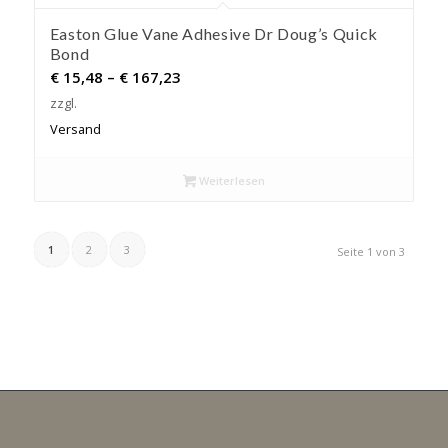
Easton Glue Vane Adhesive Dr Doug’s Quick
Bond
Preisspanne:
€
15,48
–
€
167,23
€ 15,48
zzgl.
bis
Versand
€ 167,23
Weiterlesen
1
2
3
Seite 1 von 3