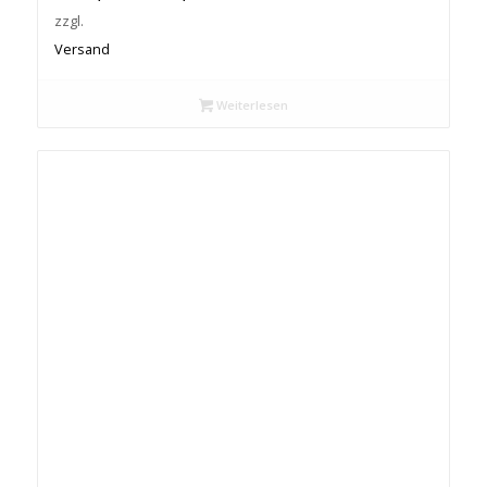
€ 510,95
zzgl.
bis
Versand
€ 539,65
Weiterlesen