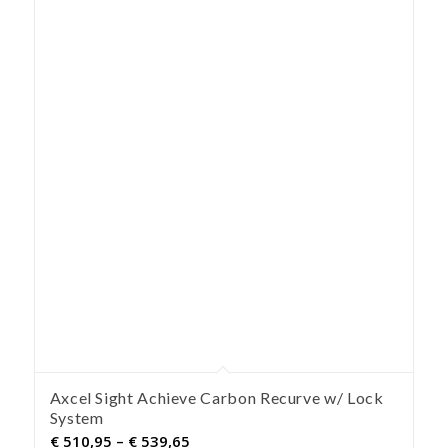
Axcel Sight Achieve Carbon Recurve w/ Lock
System
Preisspanne:
€
510,95
–
€
539,65