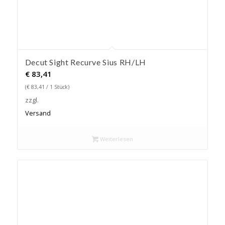
Decut Sight Recurve Sius RH/LH
€
83,41
(
€
83,41
/ 1 Stück)
zzgl.
Versand
Weiterlesen