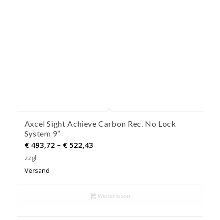
Axcel Sight Achieve Carbon Rec. No Lock
System 9″
Preisspanne:
€
493,72
–
€
522,43
€ 493,72
zzgl.
bis
Versand
€ 522,43
Weiterlesen