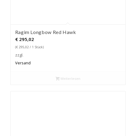
Ragim Longbow Red Hawk
€
295,02
(
€
295,02
/ 1 Stück)
zzgl.
Versand
Weiterlesen