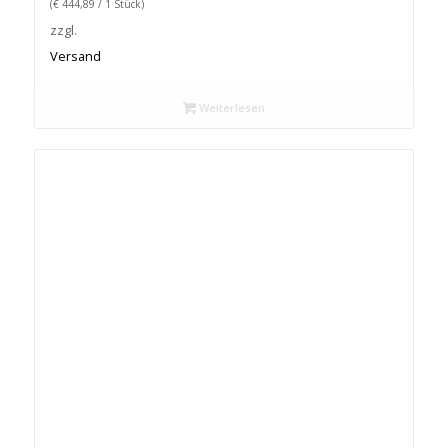
(
€
444,89
/ 1 Stück)
zzgl.
Versand
Weiterlesen