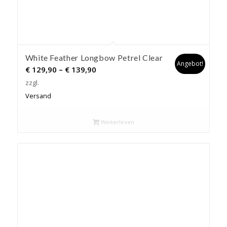
White Feather Longbow Petrel Clear
Angebot!
Preisspanne:
€
129,90
–
€
139,90
€ 129,90
zzgl.
bis
Versand
€ 139,90
Weiterlesen