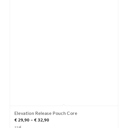
Elevation Release Pouch Core
Preisspanne:
€
29,90
–
€
32,90
€ 29,90
zzgl.