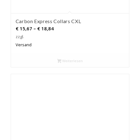
Carbon Express Collars CXL
Preisspanne:
€
15,67
–
€
18,84
€ 15,67
zzgl.
bis
Versand
€ 18,84
Weiterlesen