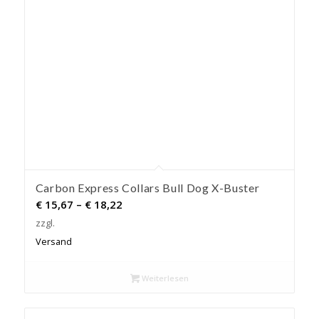
Carbon Express Collars Bull Dog X-Buster
Preisspanne:
€
15,67
–
€
18,22
€ 15,67
zzgl.
bis
Versand
€ 18,22
Weiterlesen