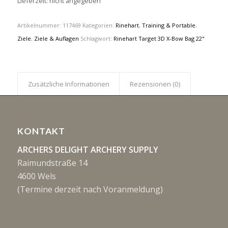
Lieferzeit: nicht angegeben
Artikelnummer:
117469
Kategorien:
Rinehart
,
Training & Portable
,
Ziele
,
Ziele & Auflagen
Schlagwort:
Rinehart Target 3D X-Bow Bag 22"
Zusätzliche Informationen
Rezensionen (0)
KONTAKT
ARCHERS DELIGHT ARCHERY SUPPLY
Raimundstraße 14
4600 Wels
(Termine derzeit nach Voranmeldung)