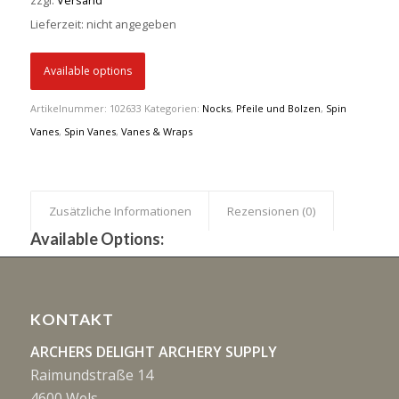
zzgl.
Versand
Lieferzeit: nicht angegeben
Available options
Artikelnummer:
102633
Kategorien:
Nocks
,
Pfeile und Bolzen
,
Spin
Vanes
,
Spin Vanes
,
Vanes & Wraps
Zusätzliche Informationen
Rezensionen (0)
Available Options:
KONTAKT
ARCHERS DELIGHT ARCHERY SUPPLY
Raimundstraße 14
4600 Wels