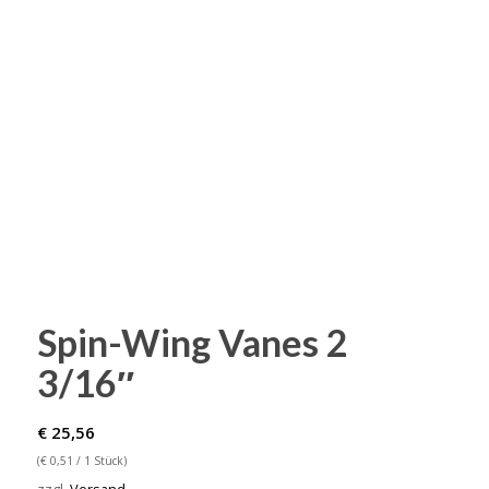
Spin-Wing Vanes 2
3/16″
€
25,56
(
€
0,51
/ 1 Stück)