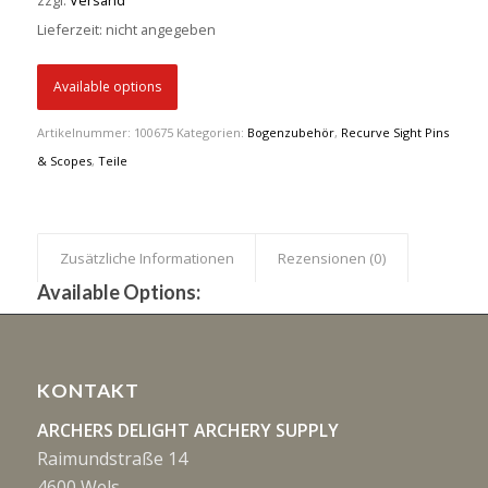
zzgl.
Versand
Lieferzeit: nicht angegeben
Available options
Artikelnummer:
100675
Kategorien:
Bogenzubehör
,
Recurve Sight Pins
& Scopes
,
Teile
Zusätzliche Informationen
Rezensionen (0)
Available Options:
KONTAKT
ARCHERS DELIGHT ARCHERY SUPPLY
Raimundstraße 14
4600 Wels