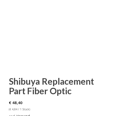
Shibuya Replacement
Part Fiber Optic
€
48,40
(
€
4,84
/ 1 Stück)