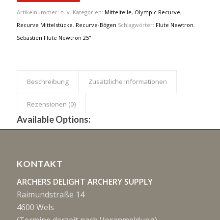
Artikelnummer:
n. v.
Kategorien:
Mittelteile
,
Olympic Recurve
,
Recurve Mittelstücke
,
Recurve-Bögen
Schlagwörter:
Flute Newtron
,
Sebastien Flute Newtron 25"
Beschreibung
Zusätzliche Informationen
Rezensionen (0)
Available Options:
KONTAKT
ARCHERS DELIGHT ARCHERY SUPPLY
Raimundstraße 14
4600 Wels
(Termine derzeit nach Voranmeldung)