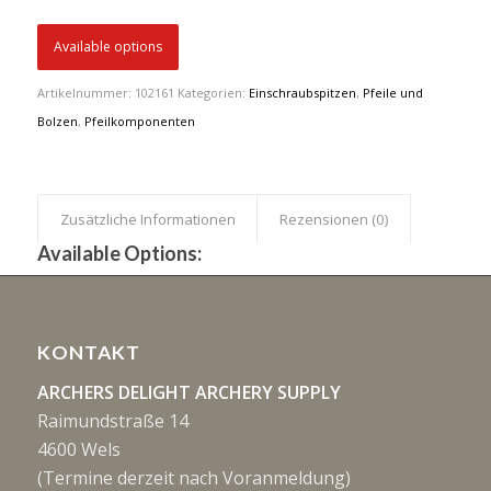
Available options
Artikelnummer:
102161
Kategorien:
Einschraubspitzen
,
Pfeile und
Bolzen
,
Pfeilkomponenten
Zusätzliche Informationen
Rezensionen (0)
Available Options:
KONTAKT
ARCHERS DELIGHT ARCHERY SUPPLY
Raimundstraße 14
4600 Wels
(Termine derzeit nach Voranmeldung)