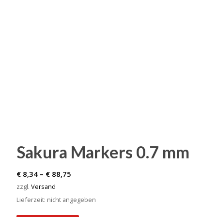
Sakura Markers 0.7 mm
Preisspanne:
€
8,34
–
€
88,75
€ 8,34
zzgl.
Versand
bis
Lieferzeit: nicht angegeben
€ 88,75