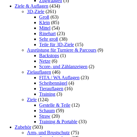
Zugwaagen
(5)
Ziele & Auflagen
(434)
3D-Ziele
(261)
Groß
(63)
Klein
(85)
Mittel
(54)
Rinehart
(23)
Sehr groß
(38)
Teile für 3D-Ziele
(15)
Ausrüstung für Turniere & Parcours
(9)
Backstops
(1)
Netze
(6)
Score- und Zählanzeigen
(2)
Zielauflagen
(46)
FITA / WA Auflagen
(23)
Scheibennägel
(4)
Tierauflagen
(16)
Training
(3)
Ziele
(124)
Gestelle & Teile
(12)
Schaum
(59)
Straw
(20)
Training & Portable
(33)
Zubehör
(503)
Arm- und Brustschutz
(75)