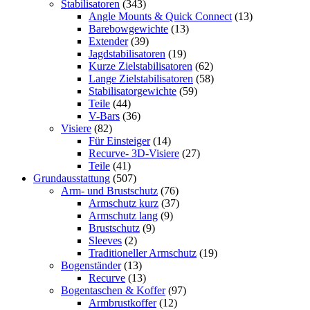
Stabilisatoren
(343)
Angle Mounts & Quick Connect
(13)
Barebowgewichte
(13)
Extender
(39)
Jagdstabilisatoren
(19)
Kurze Zielstabilisatoren
(62)
Lange Zielstabilisatoren
(58)
Stabilisatorgewichte
(59)
Teile
(44)
V-Bars
(36)
Visiere
(82)
Für Einsteiger
(14)
Recurve- 3D-Visiere
(27)
Teile
(41)
Grundausstattung
(507)
Arm- und Brustschutz
(76)
Armschutz kurz
(37)
Armschutz lang
(9)
Brustschutz
(9)
Sleeves
(2)
Traditioneller Armschutz
(19)
Bogenständer
(13)
Recurve
(13)
Bogentaschen & Koffer
(97)
Armbrustkoffer
(12)