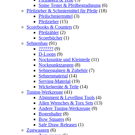
Spine Tester & Pfeilbegradigung
(6)
Pfeilzieher & Schmiermittel für Pfeile
(18)
Pfeilschmiermittel
(3)
Pfeilzieher
(15)
Scorebooks & Counters
(3)
Pfeilzähler
(2)
Scorebücher
(1)
Sehnenbau
(91)
???????
(9)
D-Loops
(9)
Nockpunkte und Kleinteile
(11)
Nockpunktzangen
(8)
Sehnengalgen & Zubehör
(7)
Sehnenmaterial
(14)
Serving-Material
(19)
Wickelgeräte & Teile
(14)
Tuning-Werkzeuge
(41)
Alignment & Levelling Tools
(4)
Allen Wrenches & Torx Sets
(13)
Andere Tuning-Werkzeuge
(9)
Bogenhalter
(8)
Bow Squares
(6)
Safe Draw Releases
(1)
Zugwaagen
(6)