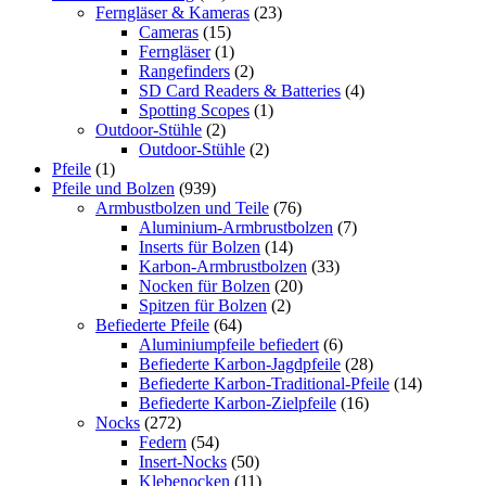
Ferngläser & Kameras
(23)
Cameras
(15)
Ferngläser
(1)
Rangefinders
(2)
SD Card Readers & Batteries
(4)
Spotting Scopes
(1)
Outdoor-Stühle
(2)
Outdoor-Stühle
(2)
Pfeile
(1)
Pfeile und Bolzen
(939)
Armbustbolzen und Teile
(76)
Aluminium-Armbrustbolzen
(7)
Inserts für Bolzen
(14)
Karbon-Armbrustbolzen
(33)
Nocken für Bolzen
(20)
Spitzen für Bolzen
(2)
Befiederte Pfeile
(64)
Aluminiumpfeile befiedert
(6)
Befiederte Karbon-Jagdpfeile
(28)
Befiederte Karbon-Traditional-Pfeile
(14)
Befiederte Karbon-Zielpfeile
(16)
Nocks
(272)
Federn
(54)
Insert-Nocks
(50)
Klebenocken
(11)