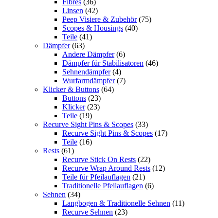
Fibres
(36)
Linsen
(42)
Peep Visiere & Zubehör
(75)
Scopes & Housings
(40)
Teile
(41)
Dämpfer
(63)
Andere Dämpfer
(6)
Dämpfer für Stabilisatoren
(46)
Sehnendämpfer
(4)
Wurfarmdämpfer
(7)
Klicker & Buttons
(64)
Buttons
(23)
Klicker
(23)
Teile
(19)
Recurve Sight Pins & Scopes
(33)
Recurve Sight Pins & Scopes
(17)
Teile
(16)
Rests
(61)
Recurve Stick On Rests
(22)
Recurve Wrap Around Rests
(12)
Teile für Pfeilauflagen
(21)
Traditionelle Pfeilauflagen
(6)
Sehnen
(34)
Langbogen & Traditionelle Sehnen
(11)
Recurve Sehnen
(23)