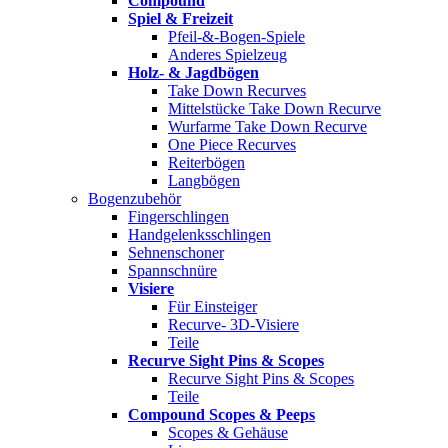
Compound
Spiel & Freizeit
Pfeil-&-Bogen-Spiele
Anderes Spielzeug
Holz- & Jagdbögen
Take Down Recurves
Mittelstücke Take Down Recurve
Wurfarme Take Down Recurve
One Piece Recurves
Reiterbögen
Langbögen
Bogenzubehör
Fingerschlingen
Handgelenksschlingen
Sehnenschoner
Spannschnüre
Visiere
Für Einsteiger
Recurve- 3D-Visiere
Teile
Recurve Sight Pins & Scopes
Recurve Sight Pins & Scopes
Teile
Compound Scopes & Peeps
Scopes & Gehäuse