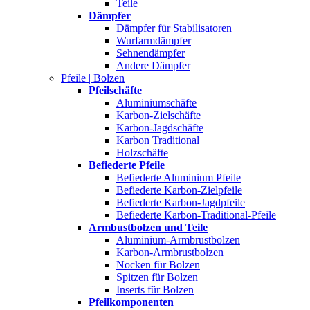
Teile
Dämpfer
Dämpfer für Stabilisatoren
Wurfarmdämpfer
Sehnendämpfer
Andere Dämpfer
Pfeile | Bolzen
Pfeilschäfte
Aluminiumschäfte
Karbon-Zielschäfte
Karbon-Jagdschäfte
Karbon Traditional
Holzschäfte
Befiederte Pfeile
Befiederte Aluminium Pfeile
Befiederte Karbon-Zielpfeile
Befiederte Karbon-Jagdpfeile
Befiederte Karbon-Traditional-Pfeile
Armbustbolzen und Teile
Aluminium-Armbrustbolzen
Karbon-Armbrustbolzen
Nocken für Bolzen
Spitzen für Bolzen
Inserts für Bolzen
Pfeilkomponenten