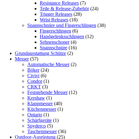
Resistance Releases
(7)
Teile & Release-Zubehör
(24)
Trigger Releases
(28)
Wrist Releases
(18)
Spannschnüre und Fingerschlingen
(38)
Fingerschlingen
(6)
Handgelenksschlingen
(12)
Sehnenschoner
(4)
Spannschnüre
(16)
Grundausstattung Schütze
(2)
Messer
(57)
Automatische Messer
(2)
Böker
(24)
Civivi
(6)
Condor
(1)
CRKT
(3)
Feststehende Messer
(12)
Kershaw
(1)
Klappmesser
(40)
Küchenmesser
(1)
Ontario
(1)
Schärfgeräte
(1)
Spyderco
(5)
Taschenmesser
(36)
Outdoor-Ausrüstung
(25)