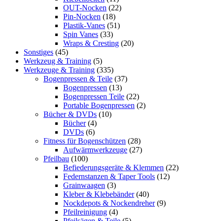
OUT-Nocken
(22)
Pin-Nocken
(18)
Plastik-Vanes
(51)
Spin Vanes
(33)
Wraps & Cresting
(20)
Sonstiges
(45)
Werkzeug & Training
(5)
Werkzeuge & Training
(335)
Bogenpressen & Teile
(37)
Bogenpressen
(13)
Bogenpressen Teile
(22)
Portable Bogenpressen
(2)
Bücher & DVDs
(10)
Bücher
(4)
DVDs
(6)
Fitness für Bogenschützen
(28)
Aufwärmwerkzeuge
(27)
Pfeilbau
(100)
Befiederungsgeräte & Klemmen
(22)
Federnstanzen & Taper Tools
(12)
Grainwaagen
(3)
Kleber & Klebebänder
(40)
Nockdepots & Nockendreher
(9)
Pfeilreinigung
(4)
Pfeilsägen & Teile
(5)