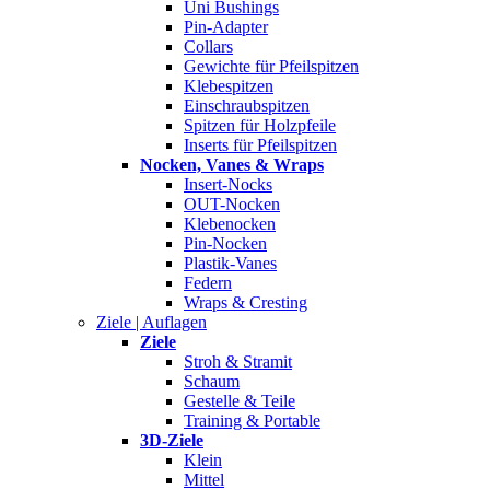
Uni Bushings
Pin-Adapter
Collars
Gewichte für Pfeilspitzen
Klebespitzen
Einschraubspitzen
Spitzen für Holzpfeile
Inserts für Pfeilspitzen
Nocken, Vanes & Wraps
Insert-Nocks
OUT-Nocken
Klebenocken
Pin-Nocken
Plastik-Vanes
Federn
Wraps & Cresting
Ziele | Auflagen
Ziele
Stroh & Stramit
Schaum
Gestelle & Teile
Training & Portable
3D-Ziele
Klein
Mittel