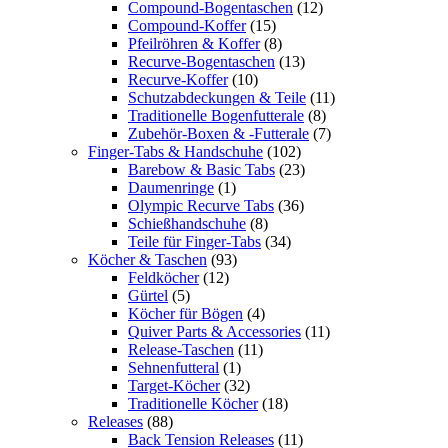
Compound-Bogentaschen
(12)
Compound-Koffer
(15)
Pfeilröhren & Koffer
(8)
Recurve-Bogentaschen
(13)
Recurve-Koffer
(10)
Schutzabdeckungen & Teile
(11)
Traditionelle Bogenfutterale
(8)
Zubehör-Boxen & -Futterale
(7)
Finger-Tabs & Handschuhe
(102)
Barebow & Basic Tabs
(23)
Daumenringe
(1)
Olympic Recurve Tabs
(36)
Schießhandschuhe
(8)
Teile für Finger-Tabs
(34)
Köcher & Taschen
(93)
Feldköcher
(12)
Gürtel
(5)
Köcher für Bögen
(4)
Quiver Parts & Accessories
(11)
Release-Taschen
(11)
Sehnenfutteral
(1)
Target-Köcher
(32)
Traditionelle Köcher
(18)
Releases
(88)
Back Tension Releases
(11)