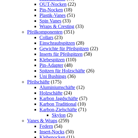
OUT-Nocken
(22)
Pin-Nocken
(18)
Plastik-Vanes
(51)
Spin Vanes
(33)
Wraps & Cresting
(33)
Pfeilkomponenten
(351)
Collars
(23)
Einschraubspitzen
(28)
Gewichte für Pfeilspitzen
(22)
Inserts für Pfeilspitzen
(58)
Klebespitzen
(110)
Pin-Adapter
(48)
Spitzen für Holzschäfte
(26)
Uni Bushings
(36)
Pfeilschäfte
(175)
Aluminiumschäfte
(12)
Holzschäfte
(24)
Karbon Jagdschäfte
(57)
Karbon Traditional
(10)
Karbon-Zielschäfte
(71)
Skylon
(2)
Vanes & Wraps
(259)
Federn
(54)
Insert-Nocks
(50)
Klebenocken
(11)