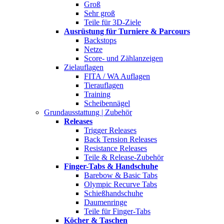
Groß
Sehr groß
Teile für 3D-Ziele
Ausrüstung für Turniere & Parcours
Backstops
Netze
Score- und Zählanzeigen
Zielauflagen
FITA / WA Auflagen
Tierauflagen
Training
Scheibennägel
Grundausstattung | Zubehör
Releases
Trigger Releases
Back Tension Releases
Resistance Releases
Teile & Release-Zubehör
Finger-Tabs & Handschuhe
Barebow & Basic Tabs
Olympic Recurve Tabs
Schießhandschuhe
Daumenringe
Teile für Finger-Tabs
Köcher & Taschen