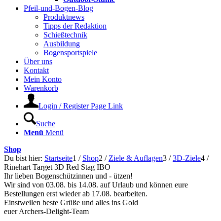
Pfeil-und-Bogen-Blog
Produktnews
Tipps der Redaktion
Schießtechnik
Ausbildung
Bogensportspiele
Über uns
Kontakt
Mein Konto
Warenkorb
Login / Register Page Link
Suche
Menü
Menü
Shop
Du bist hier:
Startseite
1
/
Shop
2
/
Ziele & Auflagen
3
/
3D-Ziele
4
/
Rinehart Target 3D Red Stag IBO
Ihr lieben Bogenschützinnen und - ützen!
Wir sind von 03.08. bis 14.08. auf Urlaub und können eure
Bestellungen erst wieder ab 17.08. bearbeiten.
Einstweilen beste Grüße und alles ins Gold
euer Archers-Delight-Team