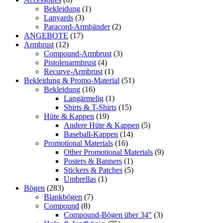
Bekleidung
(1)
Lanyards
(3)
Paracord-Armbänder
(2)
ANGEBOTE
(17)
Armbrust
(12)
Compound-Armbrust
(3)
Pistolenarmbrust
(4)
Recurve-Armbrust
(1)
Bekleidung & Promo-Material
(51)
Bekleidung
(16)
Langärmelig
(1)
Shirts & T-Shirts
(15)
Hüte & Kappen
(19)
Andere Hüte & Kappen
(5)
Baseball-Kappen
(14)
Promotional Materials
(16)
Other Promotional Materials
(9)
Posters & Banners
(1)
Stickers & Patches
(5)
Umbrellas
(1)
Bögen
(283)
Blankbögen
(7)
Compound
(8)
Compound-Bögen über 34"
(3)