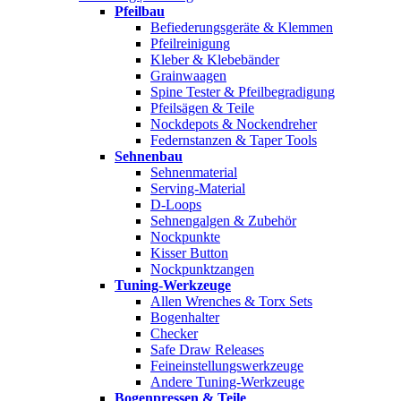
Pfeilbau
Befiederungsgeräte & Klemmen
Pfeilreinigung
Kleber & Klebebänder
Grainwaagen
Spine Tester & Pfeilbegradigung
Pfeilsägen & Teile
Nockdepots & Nockendreher
Federnstanzen & Taper Tools
Sehnenbau
Sehnenmaterial
Serving-Material
D-Loops
Sehnengalgen & Zubehör
Nockpunkte
Kisser Button
Nockpunktzangen
Tuning-Werkzeuge
Allen Wrenches & Torx Sets
Bogenhalter
Checker
Safe Draw Releases
Feineinstellungswerkzeuge
Andere Tuning-Werkzeuge
Bogenpressen & Teile