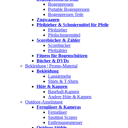
Bogenpressen
Portable Bogenpressen
Bogenpressen Teile
Zugwaagen
Pfeilzieher & Schmiermittel für Pfeile
Pfeilzieher
Pfeilschmiermittel
Scorebücher & Zähler
Scorebücher
Pfeilzähler
Fitness für Bogenschützen
Bücher & DVDs
Bekleidung | Promo-Material
Bekleidung
Langärmelig
Shirts & T-Shirts
Hüte & Kappen
Baseball-Kappen
Andere Hüte & Kappen
Outdoor-Ausrüstung
Ferngläser & Kameras
Ferngläser
Spotting Scopes
Entfernungsmesser
Outdoor-Stühle