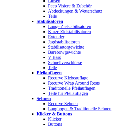
Linsen
Peep Visiere & Zubehör
Abdeckungen & Wetterschutz
Teile
Stabilisatoren
Lange Zielstabilisatoren
Kurze Zielstabilisatoren
Extender
Jagdstabilisatoren
Stabilisatorgewichte
Barebowgewichte
V-Bars
Schnellverschlüsse
Teile
Pfeilauflagen
Recurve Klebeauflage
Recurve Wrap Around Rests
Traditionelle Pfeilauflagen
Teile für Pfeilauflagen
Sehnen
Recurve Sehnen
Langbogen & Traditionelle Sehnen
Klicker & Buttons
Klicker
Buttons