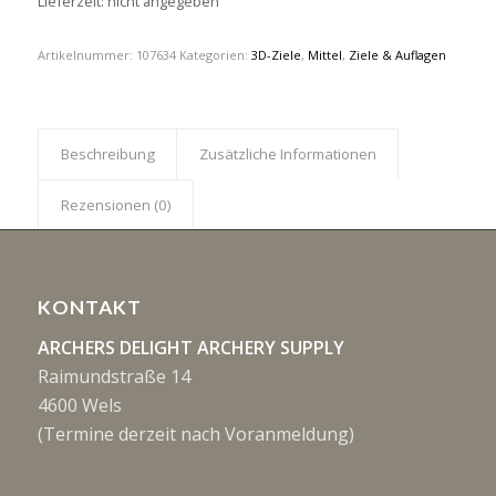
Lieferzeit: nicht angegeben
Artikelnummer:
107634
Kategorien:
3D-Ziele
,
Mittel
,
Ziele & Auflagen
Beschreibung
Zusätzliche Informationen
Rezensionen (0)
KONTAKT
ARCHERS DELIGHT ARCHERY SUPPLY
Raimundstraße 14
4600 Wels
(Termine derzeit nach Voranmeldung)