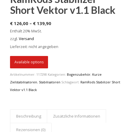
Short Vektor v1.1 Black
Preisspanne:
€
126,00
–
€
139,90
€ 126,00
Enthält 20% MwSt.
bis
zzgl.
Versand
€ 139,90
Lieferzeit: nicht angegeben
Available options
Artikelnummer:
117298
Kategorien:
Bogenzubehör
,
Kurze
Zielstabilisatoren
,
Stabilisatoren
Schlagwort:
RamRods Stabilizer Short
Vektor v1.1 Black
Beschreibung
Zusätzliche Informationen
Rezensionen (0)