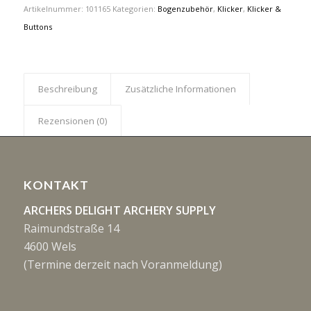
Artikelnummer:
101165
Kategorien:
Bogenzubehör
,
Klicker
,
Klicker &
Buttons
Beschreibung
Zusätzliche Informationen
Rezensionen (0)
KONTAKT
ARCHERS DELIGHT ARCHERY SUPPLY
Raimundstraße 14
4600 Wels
(Termine derzeit nach Voranmeldung)