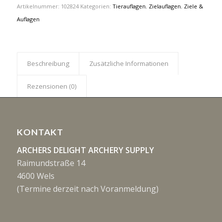
Artikelnummer:
102824
Kategorien:
Tierauflagen
,
Zielauflagen
,
Ziele &
Auflagen
Beschreibung
Zusätzliche Informationen
Rezensionen (0)
KONTAKT
ARCHERS DELIGHT ARCHERY SUPPLY
Raimundstraße 14
4600 Wels
(Termine derzeit nach Voranmeldung)