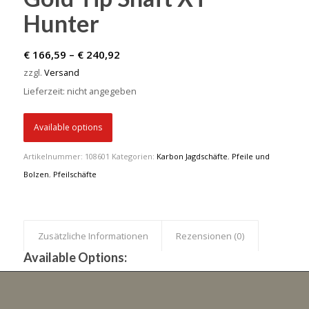
Hunter
Preisspanne:
€
166,59
–
€
240,92
€ 166,59
zzgl.
Versand
bis
Lieferzeit: nicht angegeben
€ 240,92
Available options
Artikelnummer:
108601
Kategorien:
Karbon Jagdschäfte
,
Pfeile und
Bolzen
,
Pfeilschäfte
Zusätzliche Informationen
Rezensionen (0)
Available Options: