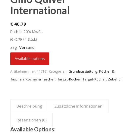
International
€
40,79
Enthält 20% MwSt.
(
€
40,79
/ 1 Stück)
zzgl.
Versand
Available options
Artikelnummer:
117161
Kategorien:
Grundausstattung
,
Köcher &
Taschen
,
Köcher & Taschen
,
Target-Köcher
,
Target-Köcher
,
Zubehör
Beschreibung
Zusätzliche Informationen
Rezensionen (0)
Available Options: