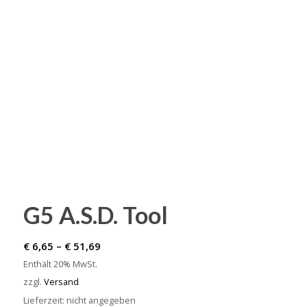
G5 A.S.D. Tool
Preisspanne:
€
6,65
–
€
51,69
€ 6,65
Enthält 20% MwSt.
bis
zzgl.
Versand
€ 51,69
Lieferzeit: nicht angegeben