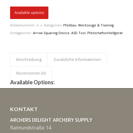
Available options
Artikelnummer:
n. v.
Kategorien:
Pfeilbau
,
Werkzeuge & Training
Schlagwörter:
Arrow Squaring Device
,
ASD Tool
,
Pfeilschaftschleifgerät
Beschreibung
Zusätzliche Informationen
Rezensionen (0)
Available Options:
KONTAKT
ARCHERS DELIGHT ARCHERY SUPPLY
Raimundstraße 14