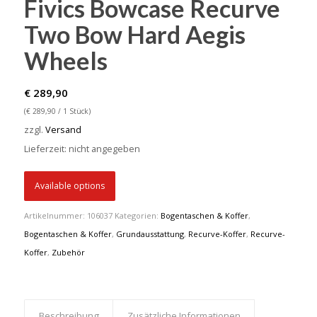
Fivics Bowcase Recurve
Two Bow Hard Aegis
Wheels
€
289,90
(
€
289,90
/ 1 Stück)
zzgl.
Versand
Lieferzeit: nicht angegeben
Available options
Artikelnummer:
106037
Kategorien:
Bogentaschen & Koffer
,
Bogentaschen & Koffer
,
Grundausstattung
,
Recurve-Koffer
,
Recurve-
Koffer
,
Zubehör
Beschreibung
Zusätzliche Informationen