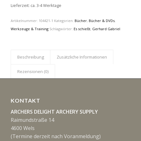
Lieferzeit: ca. 3-4 Werktage
Artikelnummer:
104421-1
Kategorien:
Bücher
,
Bücher & DVDs
,
Werkzeuge & Training
Schlagwörter:
Es schießt
,
Gerhard Gabriel
Beschreibung
Zusätzliche Informationen
Rezensionen (0)
KONTAKT
ARCHERS DELIGHT ARCHERY SUPPLY
Raimundstraße 14
4600 Wels
(Termine derzeit nach Voranmeldung)