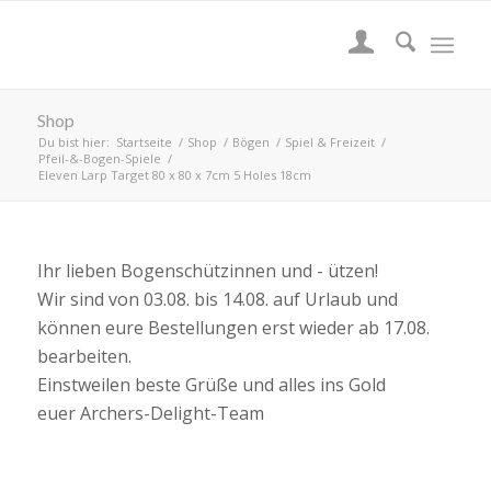
Shop
Du bist hier:
Startseite
/
Shop
/
Bögen
/
Spiel & Freizeit
/
Pfeil-&-Bogen-Spiele
/
Eleven Larp Target 80 x 80 x 7cm 5 Holes 18cm
Ihr lieben Bogenschützinnen und - ützen!
Wir sind von 03.08. bis 14.08. auf Urlaub und
können eure Bestellungen erst wieder ab 17.08.
bearbeiten.
Einstweilen beste Grüße und alles ins Gold
euer Archers-Delight-Team