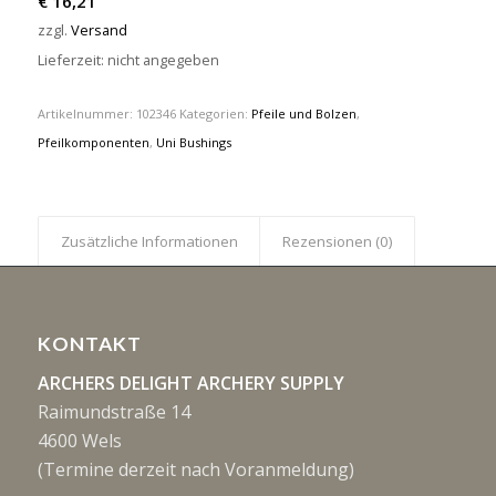
€
16,21
zzgl.
Versand
Lieferzeit: nicht angegeben
Artikelnummer:
102346
Kategorien:
Pfeile und Bolzen
,
Pfeilkomponenten
,
Uni Bushings
Zusätzliche Informationen
Rezensionen (0)
KONTAKT
ARCHERS DELIGHT ARCHERY SUPPLY
Raimundstraße 14
4600 Wels
(Termine derzeit nach Voranmeldung)