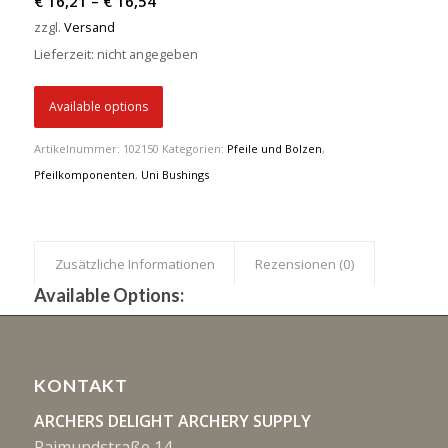
€
16,21
–
€
16,54
€ 16,21
zzgl.
Versand
bis
Lieferzeit: nicht angegeben
€ 16,54
Available options
Artikelnummer:
102150
Kategorien:
Pfeile und Bolzen
,
Pfeilkomponenten
,
Uni Bushings
Zusätzliche Informationen
Rezensionen (0)
Available Options:
KONTAKT
ARCHERS DELIGHT ARCHERY SUPPLY
Raimundstraße 14