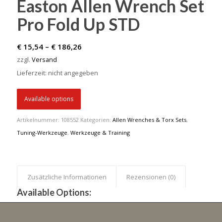
Easton Allen Wrench Set
Pro Fold Up STD
Preisspanne:
€
15,54
–
€
186,26
€ 15,54
zzgl.
Versand
bis
Lieferzeit: nicht angegeben
€ 186,26
Available options
Artikelnummer:
108552
Kategorien:
Allen Wrenches & Torx Sets
,
Tuning-Werkzeuge
,
Werkzeuge & Training
Zusätzliche Informationen
Rezensionen (0)
Available Options: