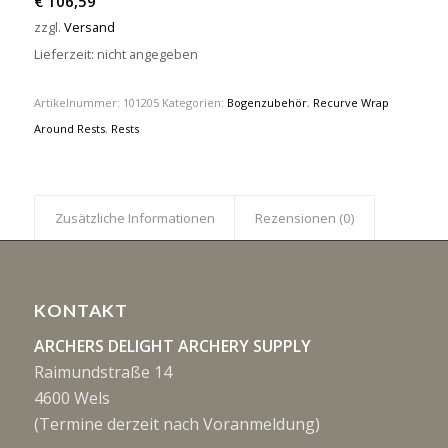
€
106,59
zzgl.
Versand
Lieferzeit: nicht angegeben
Artikelnummer:
101205
Kategorien:
Bogenzubehör
,
Recurve Wrap
Around Rests
,
Rests
Zusätzliche Informationen
Rezensionen (0)
KONTAKT
ARCHERS DELIGHT ARCHERY SUPPLY
Raimundstraße 14
4600 Wels
(Termine derzeit nach Voranmeldung)