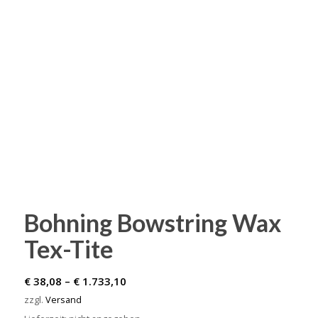
Bohning Bowstring Wax
Tex-Tite
Preisspanne:
€
38,08
–
€
1.733,10
€ 38,08
zzgl.
Versand
bis