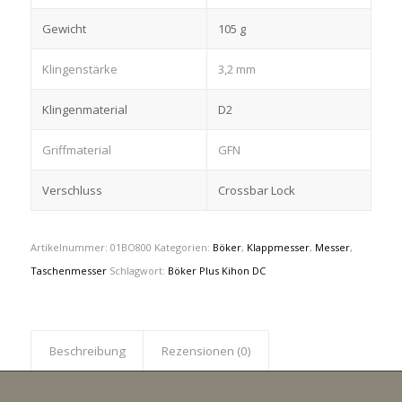
Gewicht
105 g
Klingenstärke
3,2 mm
Klingenmaterial
D2
Griffmaterial
GFN
Verschluss
Crossbar Lock
Artikelnummer:
01BO800
Kategorien:
Böker
,
Klappmesser
,
Messer
,
Taschenmesser
Schlagwort:
Böker Plus Kihon DC
Beschreibung
Rezensionen (0)