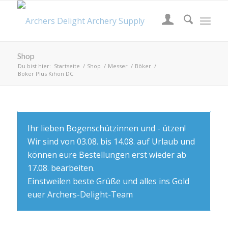
Shop
Du bist hier:
Startseite
/
Shop
/
Messer
/
Böker
/
Böker Plus Kihon DC
Ihr lieben Bogenschützinnen und - ützen!
Wir sind von 03.08. bis 14.08. auf Urlaub und
können eure Bestellungen erst wieder ab
17.08. bearbeiten.
Einstweilen beste Grüße und alles ins Gold
euer Archers-Delight-Team