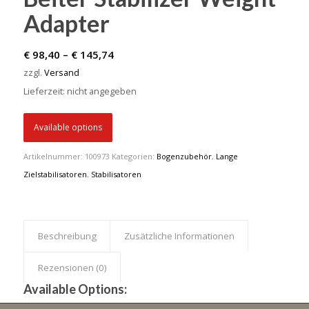
Adapter
Preisspanne:
€
98,40
–
€
145,74
€ 98,40
zzgl.
Versand
bis
Lieferzeit: nicht angegeben
€ 145,74
Available options
Artikelnummer:
100973
Kategorien:
Bogenzubehör
,
Lange
Zielstabilisatoren
,
Stabilisatoren
Beschreibung
Zusätzliche Informationen
Rezensionen (0)
Available Options: