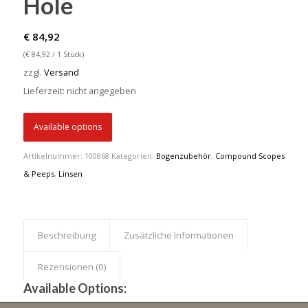
Hole
€
84,92
(
€
84,92
/ 1 Stück)
zzgl.
Versand
Lieferzeit: nicht angegeben
Available options
Artikelnummer:
100868
Kategorien:
Bogenzubehör
,
Compound Scopes
& Peeps
,
Linsen
Beschreibung
Zusätzliche Informationen
Rezensionen (0)
Available Options: