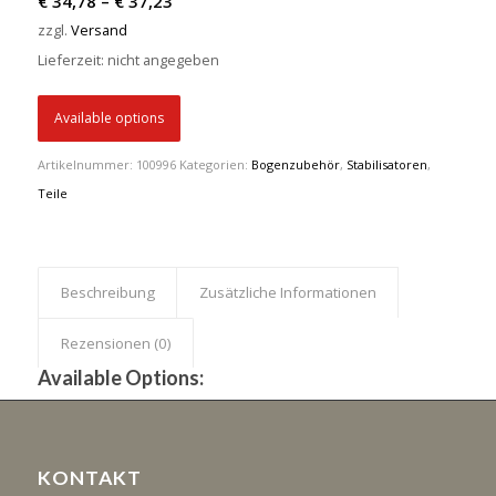
€
34,78
–
€
37,23
€ 34,78
zzgl.
Versand
bis
Lieferzeit: nicht angegeben
€ 37,23
Available options
Artikelnummer:
100996
Kategorien:
Bogenzubehör
,
Stabilisatoren
,
Teile
Beschreibung
Zusätzliche Informationen
Rezensionen (0)
Available Options:
KONTAKT