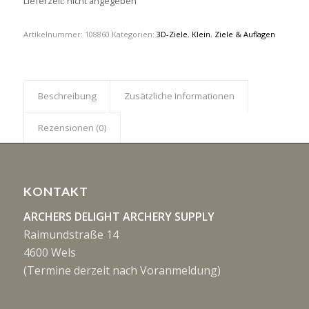
Lieferzeit: nicht angegeben
Artikelnummer:
108860
Kategorien:
3D-Ziele
,
Klein
,
Ziele & Auflagen
Beschreibung
Zusätzliche Informationen
Rezensionen (0)
KONTAKT
ARCHERS DELIGHT ARCHERY SUPPLY
Raimundstraße 14
4600 Wels
(Termine derzeit nach Voranmeldung)