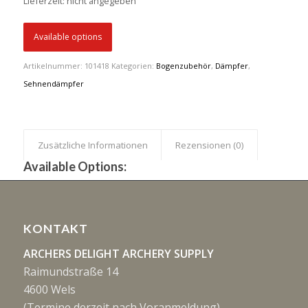
Lieferzeit: nicht angegeben
€ 136,57
Available options
Artikelnummer:
101418
Kategorien:
Bogenzubehör
,
Dämpfer
,
Sehnendämpfer
Zusätzliche Informationen
Rezensionen (0)
Available Options:
KONTAKT
ARCHERS DELIGHT ARCHERY SUPPLY
Raimundstraße 14
4600 Wels
(Termine derzeit nach Voranmeldung)