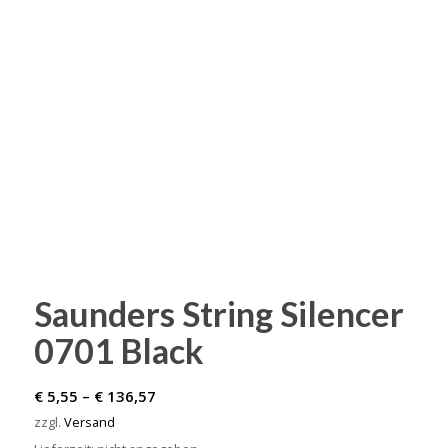
Saunders String Silencer
0701 Black
Preisspanne:
€
5,55
–
€
136,57
€ 5,55
zzgl.
Versand
bis