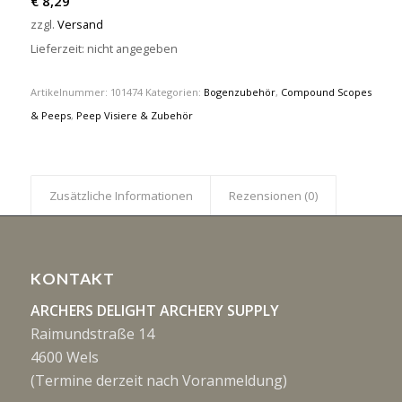
€
8,29
zzgl.
Versand
Lieferzeit: nicht angegeben
Artikelnummer:
101474
Kategorien:
Bogenzubehör
,
Compound Scopes
& Peeps
,
Peep Visiere & Zubehör
Zusätzliche Informationen
Rezensionen (0)
KONTAKT
ARCHERS DELIGHT ARCHERY SUPPLY
Raimundstraße 14
4600 Wels
(Termine derzeit nach Voranmeldung)