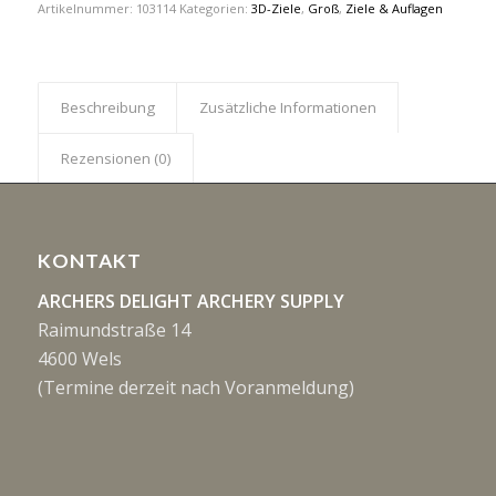
Artikelnummer:
103114
Kategorien:
3D-Ziele
,
Groß
,
Ziele & Auflagen
Beschreibung
Zusätzliche Informationen
Rezensionen (0)
KONTAKT
ARCHERS DELIGHT ARCHERY SUPPLY
Raimundstraße 14
4600 Wels
(Termine derzeit nach Voranmeldung)