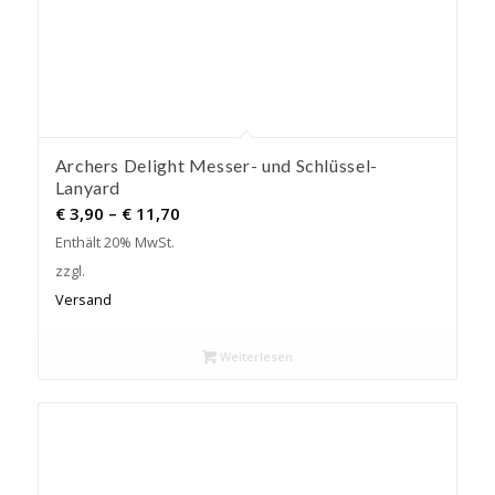
Archers Delight Messer- und Schlüssel-
Lanyard
Preisspanne:
€
3,90
–
€
11,70
€ 3,90
Enthält 20% MwSt.
bis
zzgl.
€ 11,70
Versand
Weiterlesen