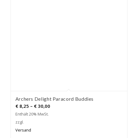
Archers Delight Paracord Buddies
Preisspanne:
€
8,25
–
€
30,00
€ 8,25
Enthält 20% MwSt.
bis
zzgl.
€ 30,00
Versand