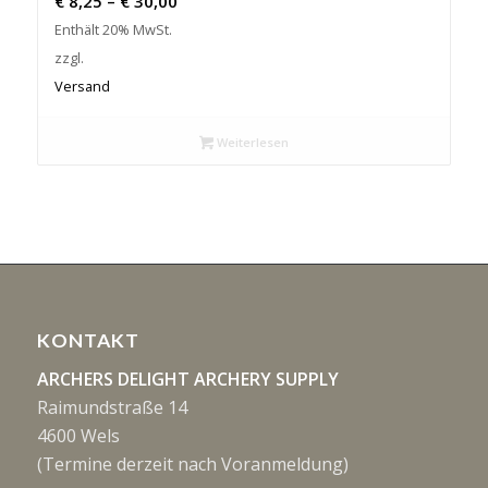
€
8,25
–
€
30,00
€ 8,25
Enthält 20% MwSt.
bis
zzgl.
€ 30,00
Versand
Weiterlesen
KONTAKT
ARCHERS DELIGHT ARCHERY SUPPLY
Raimundstraße 14
4600 Wels
(Termine derzeit nach Voranmeldung)