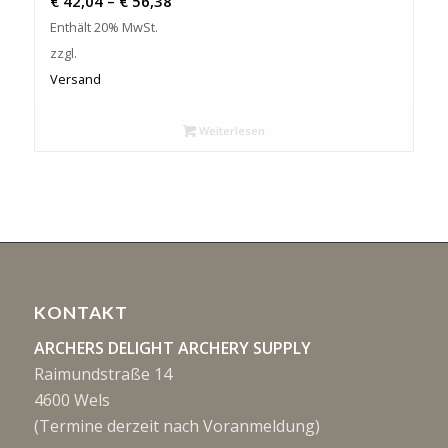
€
42,04
–
€
56,38
€ 42,04
Enthält 20% MwSt.
bis
zzgl.
€ 56,38
Versand
Weiterlesen
KONTAKT
ARCHERS DELIGHT ARCHERY SUPPLY
Raimundstraße 14
4600 Wels
(Termine derzeit nach Voranmeldung)