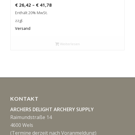
Preisspanne:
€
26,42
–
€
41,78
€ 26,42
Enthält 20% MwSt.
bis
zzgl.
€ 41,78
Versand
Weiterlesen
KONTAKT
ARCHERS DELIGHT ARCHERY SUPPLY
Raimundstraße 14
4600 Wels
(Termine derzeit nach Voranmeldung)